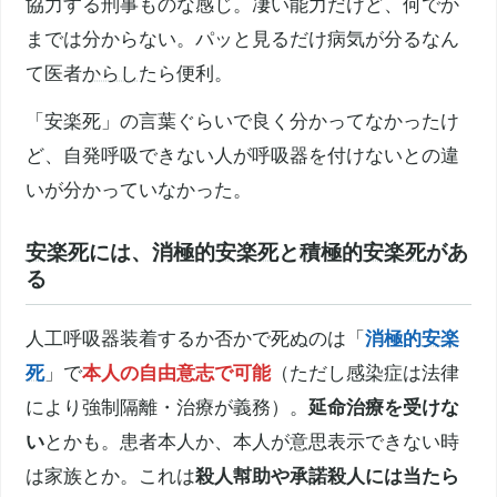
協力する刑事ものな感じ。凄い能力だけど、何でか
までは分からない。パッと見るだけ病気が分るなん
て医者
からし
たら便利。
「
安楽死
」の言葉ぐらいで良く分かってなかったけ
ど、自発呼吸できない人が呼吸器を付けないとの違
いが分かっていなかった。
安楽死
には、消極的
安楽死
と積極的
安楽死
があ
る
人工呼吸器装着するか否かで死ぬのは「
消極的
安楽
死
」で
本人の自由意志で可能
（ただし
感染症
は法律
により強制隔離・治療が義務）。
延命治療を受けな
い
とかも。患者本人か、本人が意思表示できない時
は家族とか。これは
殺人幇助や承諾殺人には当たら