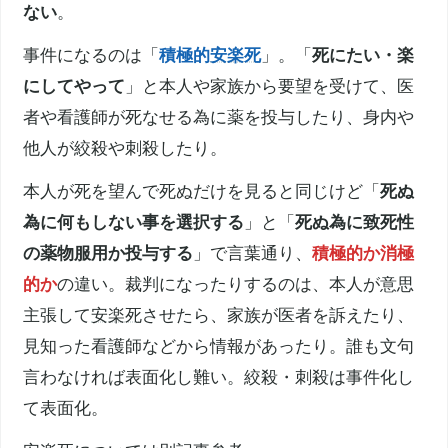
ない
。
事件になるのは「
積極的
安楽死
」。「
死にたい・楽
にしてやって
」と本人や家族から要望を受けて、医
者や看護師が死なせる為に薬を投与したり、身内や
他人が絞殺や刺殺したり。
本人が死を望んで死ぬだけを見ると同じけど「
死ぬ
為に何もしない事を選択する
」と「
死ぬ為に致死性
の薬物服用か投与する
」で言葉通り、
積極的か消極
的か
の違い。裁判になったりするのは、本人が意思
主張して
安楽死
させたら、家族が医者を訴えたり、
見知った看護師などから情報があったり。誰も文句
言わなければ表面化し難い。絞殺・刺殺は事件化し
て表面化。