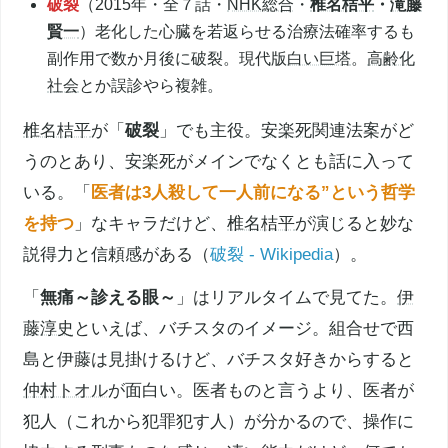
破裂
（2015年・全７話・
NHK総合
・
椎名桔平
・
滝藤
賢一
）老化した心臓を若返らせる治療法確率するも
副作用で数か月後に破裂。現代版
白い巨塔
。
高齢化
社会
とか誤診やら複雑。
椎名桔平
が「
破裂
」でも主役。
安楽死
関連法案がど
うのとあり、
安楽死
がメインでなくとも話に入って
いる。「
医者は3人殺して一人前になる”という哲学
を持つ
」なキャラだけど、
椎名桔平
が演じると妙な
説得力と信頼感がある（
破裂 - Wikipedia
）。
「
無痛～診える眼～
」はリアルタイムで見てた。
伊
藤淳史
といえば、バチスタのイメージ。組合せで西
島と伊藤は見掛けるけど、バチスタ好きからすると
仲村トオル
が面白い。医者ものと言うより、医者が
犯人（これから犯罪犯す人）が分かるので、操作に