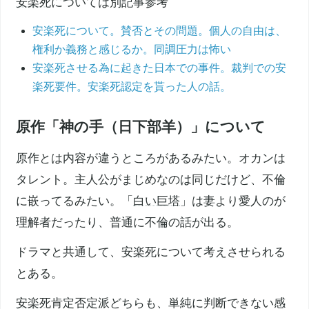
安楽死
については別記事参考
安楽死について。賛否とその問題。個人の自由は、
権利か義務と感じるか。同調圧力は怖い
安楽死させる為に起きた日本での事件。裁判での安
楽死要件。安楽死認定を貰った人の話。
原作「神の手（日下部羊）」について
原作とは内容が違うところがあるみたい。オカンは
タレント。主人公がまじめなのは同じだけど、不倫
に嵌ってるみたい。「
白い巨塔
」は妻より愛人のが
理解者だったり、普通に不倫の話が出る。
ドラマと共通して、
安楽死
について考えさせられる
とある。
安楽死
肯定否定派どちらも、単純に判断できない感