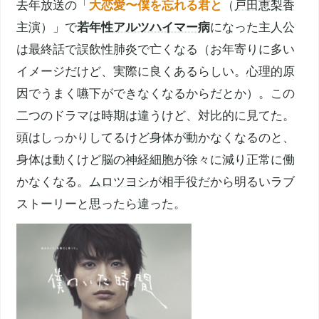
去年放送の「
大恋愛〜僕を忘れる君と
（
戸田恵梨香
主演）」で
若年性
アルツハイマー
病
になった主人公
は最終話で誤飲性肺炎で亡くなる（お年寄りに多い
イメージだけど、実際に良くあるらしい。
心理的
原
因でうまく嚥下ができなくなるからだとか）。この
二つのドラマは時期は違うけど、対比的に見てた。
頭はしっかりしてるけど身体が動かなくなるのと、
身体は動くけど脳の
神経細胞
が徐々に減り正常に働
かなくなる。
ムロツヨシ
が相手役だから明るいラブ
ストーリーと思ったら違った。