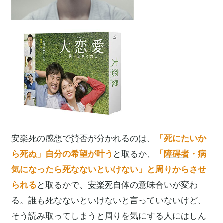
安楽死
の感想で賛否が分かれるのは、
「死にたいか
ら死ぬ」自分の希望が叶う
と取るか、
「
障碍者
・病
気になったら死なないといけない」と周りからさせ
られる
と取るかで、
安楽死
自体の意味合いが変わ
る。誰も死なないといけないと言っていないけど、
そう読み取ってしまうと周りを気にする人にはしん