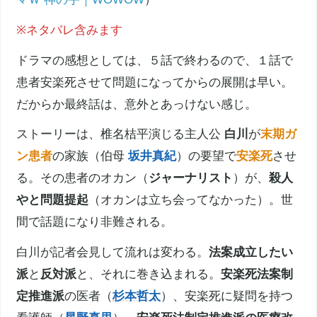
※ネタバレ含みます
ドラマの感想としては、５話で終わるので、１話で
患者
安楽死
させて問題になってからの展開は早い。
だからか最終話は、意外とあっけない感じ。
ストーリーは、
椎名桔平
演じる主人公
白川
が
末期ガ
ン患者
の家族（伯母
坂井真紀
）の要望で
安楽死
させ
る。その患者のオカン（
ジャーナリスト
）が、
殺人
やと問題提起
（オカンは立ち会ってなかった）。世
間で話題になり非難される。
白川が記者会見して流れは変わる。
法案成立したい
派
と
反対派
と、それに巻き込まれる。
安楽死
法案制
定推進派
の医者（
杉本哲太
）、
安楽死
に疑問を持つ