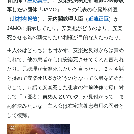
看護師（
星野真里
）、
安楽死
法制定推進派の医療改
革したい団体
「JAMO」、その代表の心臓外科医
（
北村有起哉
）、
元
内閣総理大臣
（
近藤正臣
）が
JAMOに指示してたり。
安楽死
がどうのより、
安楽
死
させる為の薬売りたい利権が目的な人だったり。
主人公はどっちにも付かず、
安楽死
反対からは責め
られて、他の患者からは
安楽死
させてくれと言われ
たり。元総理が
安楽死
したいと言ったり、２～４話
と揉めて
安楽死
法案がどうのとなって医者を辞めた
りして、５話で
安楽死
した患者の生前映像で母に対
して「（医者）
責めんといてや
」が見付かって、ま
あ解決みたいな。主人公は在宅療養患者用の医者と
して復帰。