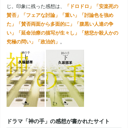
じ。印象に残った感想は、
「ドロドロ」「
安楽死
の
賛否」「フェアな討論」「重い」「討論色を強め
た」「賛否両面から多面的に」「腹黒い人達の争
い」「延命治療の描写が生々し」「慈悲か殺人かの
究極の問い」「政治的」
。
ドラマ「神の手」の感想が書かれたサイト