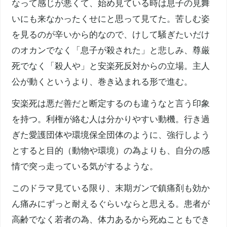
なって感じが悪くて、始め見ている時は息子の見舞
いにも来なかったくせにと思って見てた。苦しむ姿
を見るのが辛いから的なので、けして騒ぎたいだけ
のオカンでなく「息子が殺された」と悲しみ、
尊厳
死
でなく「殺人や」と
安楽死
反対からの立場。主人
公が動くというより、巻き込まれる形で進む。
安楽死
は悪だ善だと断定するのも違うなと言う印象
を持つ。利権が絡む人は分かりやすい動機。行き過
ぎた愛護団体や
環境保全
団体のように、強行しよう
とすると目的（動物や環境）の為よりも、自分の感
情で突っ走っている気がするような。
このドラマ見ている限り、末期ガンで鎮痛剤も効か
ん痛みにずっと耐えるぐらいならと思える。患者が
高齢でなく若者の為、体力あるから死ぬこともでき