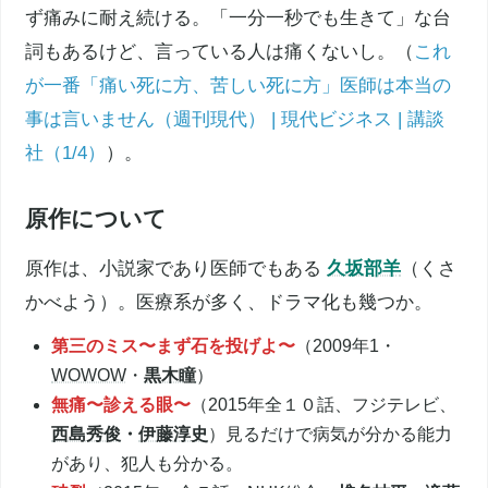
ず痛みに耐え続ける。「一分一秒でも生きて」な台
詞もあるけど、言っている人は痛くないし。（
これ
が一番「痛い死に方、苦しい死に方」医師は本当の
事は言いません（週刊現代） | 現代ビジネス | 講談
社（1/4）
）。
原作について
原作は、小説家であり医師でもある
久坂部羊
（くさ
かべよう）。医療系が多く、ドラマ化も幾つか。
第三のミス〜まず石を投げよ〜
（2009年1・
WOWOW
・
黒木瞳
）
無痛〜診える眼〜
（2015年全１０話、フジテレビ、
西島秀俊
・
伊藤淳史
）見るだけで病気が分かる能力
があり、犯人も分かる。